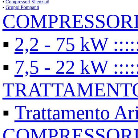
▪
Compressori Silenziati
▪
Gruppi Pompanti
COMPRESSORI 
▪
2,2 - 75 kW ::::
▪
7,5 - 22 kW ::::
TRATTAMENTO
▪
Trattamento Ar
COMPRESSORI