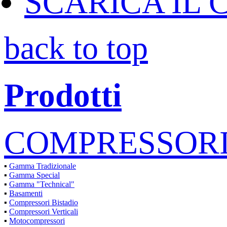
SCARICA IL 
back to top
Prodotti
COMPRESSORI 
▪
Gamma Tradizionale
▪
Gamma Special
▪
Gamma "Technical"
▪
Basamenti
▪
Compressori Bistadio
▪
Compressori Verticali
▪
Motocompressori