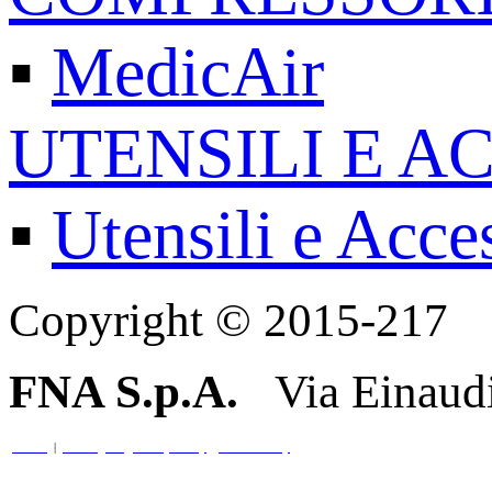
▪
MedicAir
UTENSILI E A
▪
Utensili e Acce
Copyright © 2015-217
FNA S.p.A.
Via Einaud
Credits
|
Note legali
|
Privacy Policy
|
Cookie Policy